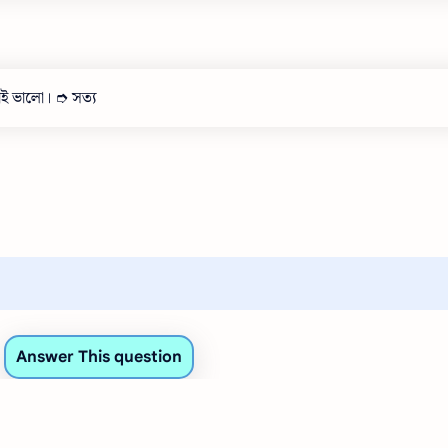
 করাই ভালো। ➮ সত্য