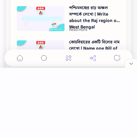
পশ্চিমবঙ্গের রাঢ় অঞ্চল
সম্পর্কে লেখো | Write
about the Raj region of
West Bengal
কোচবিহারের একটি বিলের নাম
লেখো | Name one Bill of
Cooch Behar.
এটেল মাটিতে কাদার পরিমাণ
সবচেয়ে বেশি। Etel soils
have the highest silt
content.