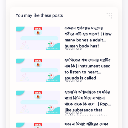
You may like these posts
একজন পূর্ণবয়স্ক মানুষের
শরীরে কটি হাড় থাকে? | How
many bones a adult
human body has?
হৃৎপিন্ডের শব্দ শোনার যন্ত্রটির
নাম কি | Instrument used
to listen to heart
sounds is called
হাড়গুলি অস্থিসন্ধিতে যে দড়ির
মতো জিনিস দিয়ে লাগানো
থাকে তাকে কি বলে। | Rope-
like substance that
holds bones together
at joints is called
সত্য না মিথ্যা: শরীরের যেসব