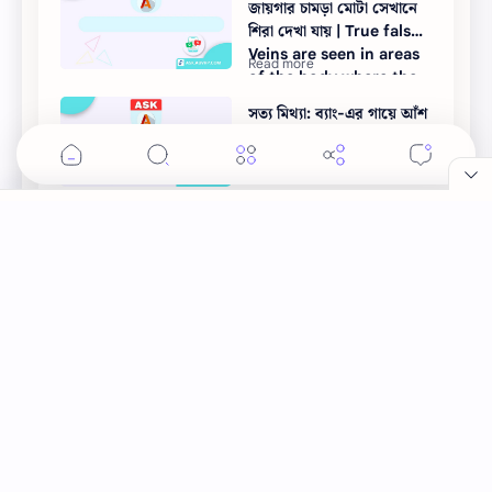
জায়গার চামড়া মোটা সেখানে
শিরা দেখা যায় | True false :
Veins are seen in areas
of the body where the
skin is thick
সত্য মিথ্যা: ব্যাং-এর গায়ে আঁশ
থাকে | Frogs have scales
সত্য মিথ্যা: জিভ একটি পেশি |
True False: The tongue
is a muscle