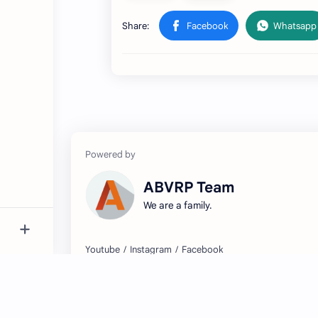
ABVRP Team
We are a family.
2026
‧
Ask ABVRP
‧ All rights reserved.
©