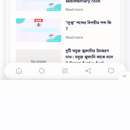
sedimentary rock
"লুপ্ত" শব্দের বিপরীত শব্দ কি
?
দুটি সবুজ জ্বালানির উদাহরণ
দাও। সবুজ জ্বালানি কাকে বলে
? Green fuel e-fuel